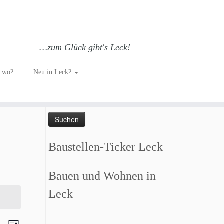
…zum Glück gibt's Leck!
h wo?
Neu in Leck?
Such dich GLÜCKlich…
Suchen
nach:
Baustellen-Ticker Leck
Bauen und Wohnen in
Leck