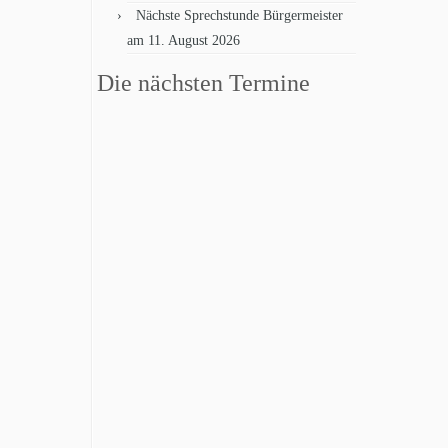
Nächste Sprechstunde Bürgermeister
A
am 11. August 2026
n
Die nächsten Termine
s
i
c
h
t
e
n
-
N
a