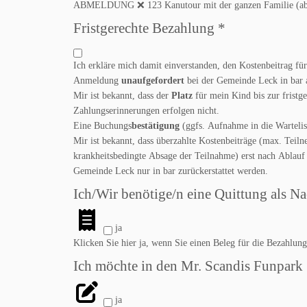
ABMELDUNG ❌ 123 Kanutour mit der ganzen Familie (ab 6
Fristgerechte Bezahlung
*
Ich erkläre mich damit einverstanden, den Kostenbeitrag fü
Anmeldung
unaufgefordert
bei der Gemeinde Leck in bar 
Mir ist bekannt, dass der
Platz
für mein Kind bis zur fristg
Zahlungserinnerungen erfolgen nicht.
Eine Buchungs
bestätigung
(ggfs. Aufnahme in die Wartelis
Mir ist bekannt, dass überzahlte Kostenbeiträge (max. Teiln
krankheitsbedingte Absage der Teilnahme) erst nach Ablauf 
Gemeinde Leck nur in bar zurückerstattet werden.
Ich/Wir benötige/n eine Quittung als N
ja
Klicken Sie hier ja, wenn Sie einen Beleg für die Bezahlun
Ich möchte in den Mr. Scandis Funpark
ja