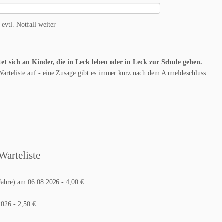
a
vtl. Notfall weiter.
v
i
t sich an Kinder, die in Leck leben oder in Leck zur Schule gehen.
g
rteliste auf - eine Zusage gibt es immer kurz nach dem Anmeldeschluss.
a
t
i
o
 ❌ bedeutet Warteliste
n
hre) am 06.08.2026 - 4,00 €
026 - 2,50 €