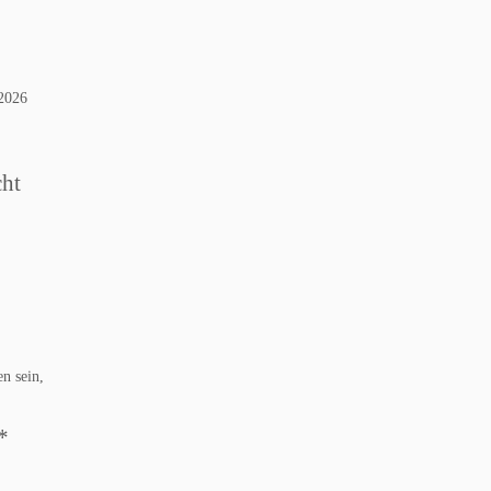
 2026
cht
n sein,
*