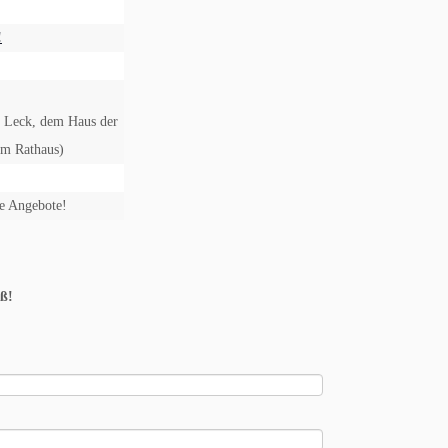
n
g
!
e
n
i Leck, dem Haus der
S
m Rathaus)
u
e Angebote!
c
h
ß!
e
u
n
d