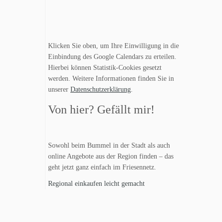
v
i
g
Klicken Sie oben, um Ihre Einwilligung in die
a
Einbindung des Google Calendars zu erteilen.
Hierbei können Statistik-Cookies gesetzt
t
werden. Weitere Informationen finden Sie in
unserer
Datenschutzerklärung
.
i
Von hier? Gefällt mir!
o
n
Sowohl beim Bummel in der Stadt als auch
online Angebote aus der Region finden – das
geht jetzt ganz einfach im Friesennetz.
Regional einkaufen leicht gemacht