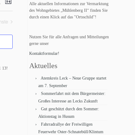
V
L
Alle aktuellen Informationen zur Vermarktung
i
des Wohngebietes „Mühlenberg II“ finden Sie
e
s
durch einen Klick auf das "Ortsschild"!
t
hste
r
e
Veranstaltungen
a
Nutzen Sie für alle Anfragen und Mitteilungen
gerne unser
n
Kontaktformular!
s
Aktuelles
t
1 13!
a
Atemkreis Leck – Neue Gruppe startet
am 7. September
l
Sommerfahrt mit dem Bürgermeister:
t
Großes Interesse an Lecks Zukunft
u
Gut geschützt durch den Sommer:
Aktionstag in Husum
n
Fahrradrallye der Freiwilligen
g
Feuerwehr Oster-Schnatebüll/Klintum