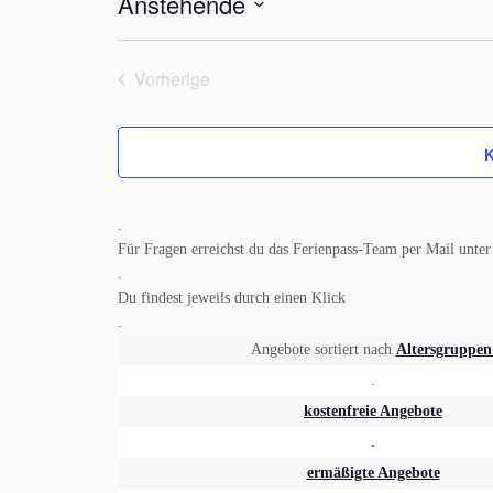
Anstehende
w
e
D
i
s
a
Vorherige
t
Veranstaltungen
u
m
K
w
ä
h
.
l
Für Fragen erreichst du das Ferienpass-Team per Mail unte
e
.
n
Du findest jeweils durch einen Klick
.
.
Angebote sortiert nach
Altersgruppe
.
kostenfreie Angebote
.
ermäßigte Angebote