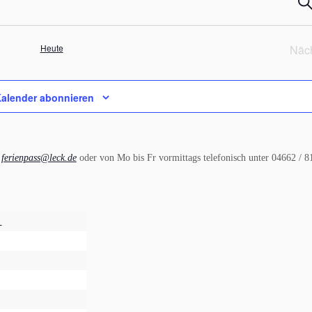
V
S
u
c
e
h
Heute
Näc
e
r
a
alender abonnieren
n
s
r
ferienpass@leck.de
oder von Mo bis Fr vormittags telefonisch unter 04662 / 8
t
a
l
n
t
u