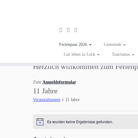
Zum
Inhalt
Ferienpass 2026
Gemeinde
springen
Gut leben in Leck
Tourismus
Herzlich willkommen zum Ferienp
.
Zum
Anmeldeformular
11 Jahre
Veranstaltungen
11 Jahre
Veranstaltungen
Es wurden keine Ergebnisse gefunden.
H
i
n