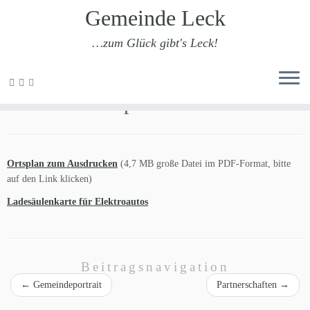
Gemeinde Leck
…zum Glück gibt's Leck!
Zum
Inhalt
Anfahrt / Ortsplan
springen
Ortsplan zum Ausdrucken
(4,7 MB große Datei im PDF-Format, bitte
auf den Link klicken)
Ladesäulenkarte für Elektroautos
Beitragsnavigation
←
Gemeindeportrait
Partnerschaften
→