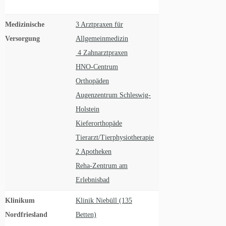
Medizinische
3 Arztpraxen für
Versorgung
Allgemeinmedizin
4 Zahnarztpraxen
HNO-Centrum
Orthopäden
Augenzentrum Schleswig-
Holstein
Kieferorthopäde
Tierarzt/Tierphysiotherapie
2 Apotheken
Reha-Zentrum am
Erlebnisbad
Klinikum
Klinik Niebüll (135
Nordfriesland
Betten)