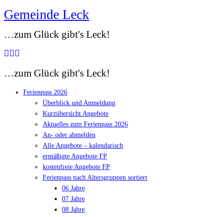
Gemeinde Leck
Zum
Inhalt
…zum Glück gibt's Leck!
springen
…zum Glück gibt's Leck!
Ferienpass 2026
Überblick und Anmeldung
Kurzübersicht Angebote
Aktuelles zum Ferienpass 2026
An- oder abmelden
Alle Angebote – kalendarisch
ermäßigte Angebote FP
kostenfreie Angebote FP
Ferienpass nach Altersgruppen sortiert
06 Jahre
07 Jahre
08 Jahre