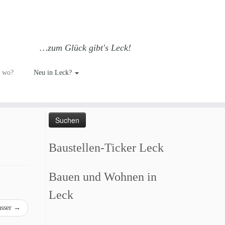
…zum Glück gibt's Leck!
h wo?
Neu in Leck?
Such dich GLÜCKlich…
Suchen
nach:
Baustellen-Ticker Leck
Bauen und Wohnen in
Leck
asser
→