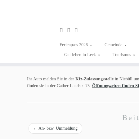
Zum
Inhalt
Ummeldung KFZ
Ferienpass 2026
Gemeinde
springen
Gut leben in Leck
Tourismus
Ihr Auto melden Sie in der
Kfz-Zulassungsstelle
in Niebüll um
finden sie in der Gather Landstr. 75.
Öffnungszeiten finden Si
Bei
←
An- bzw. Ummeldung