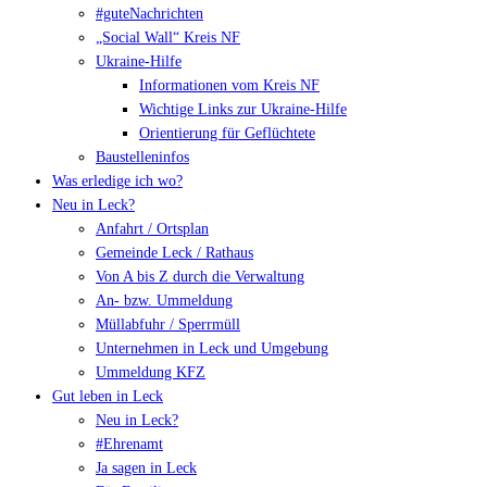
#guteNachrichten
„Social Wall“ Kreis NF
Ukraine-Hilfe
Informationen vom Kreis NF
Wichtige Links zur Ukraine-Hilfe
Orientierung für Geflüchtete
Baustelleninfos
Was erledige ich wo?
Neu in Leck?
Anfahrt / Ortsplan
Gemeinde Leck / Rathaus
Von A bis Z durch die Verwaltung
An- bzw. Ummeldung
Müllabfuhr / Sperrmüll
Unternehmen in Leck und Umgebung
Ummeldung KFZ
Gut leben in Leck
Neu in Leck?
#Ehrenamt
Ja sagen in Leck