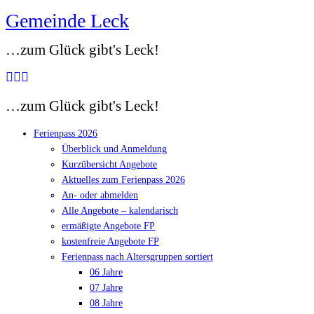
Gemeinde Leck
Zum
Inhalt
…zum Glück gibt's Leck!
springen
…zum Glück gibt's Leck!
Ferienpass 2026
Überblick und Anmeldung
Kurzübersicht Angebote
Aktuelles zum Ferienpass 2026
An- oder abmelden
Alle Angebote – kalendarisch
ermäßigte Angebote FP
kostenfreie Angebote FP
Ferienpass nach Altersgruppen sortiert
06 Jahre
07 Jahre
08 Jahre