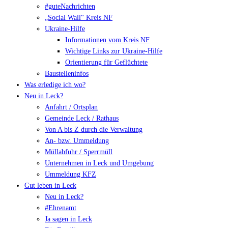
#guteNachrichten
„Social Wall“ Kreis NF
Ukraine-Hilfe
Informationen vom Kreis NF
Wichtige Links zur Ukraine-Hilfe
Orientierung für Geflüchtete
Baustelleninfos
Was erledige ich wo?
Neu in Leck?
Anfahrt / Ortsplan
Gemeinde Leck / Rathaus
Von A bis Z durch die Verwaltung
An- bzw. Ummeldung
Müllabfuhr / Sperrmüll
Unternehmen in Leck und Umgebung
Ummeldung KFZ
Gut leben in Leck
Neu in Leck?
#Ehrenamt
Ja sagen in Leck