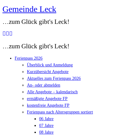
Gemeinde Leck
Zum
Inhalt
…zum Glück gibt's Leck!
springen
…zum Glück gibt's Leck!
Ferienpass 2026
Überblick und Anmeldung
Kurzübersicht Angebote
Aktuelles zum Ferienpass 2026
An- oder abmelden
Alle Angebote – kalendarisch
ermäßigte Angebote FP
kostenfreie Angebote FP
Ferienpass nach Altersgruppen sortiert
06 Jahre
07 Jahre
08 Jahre