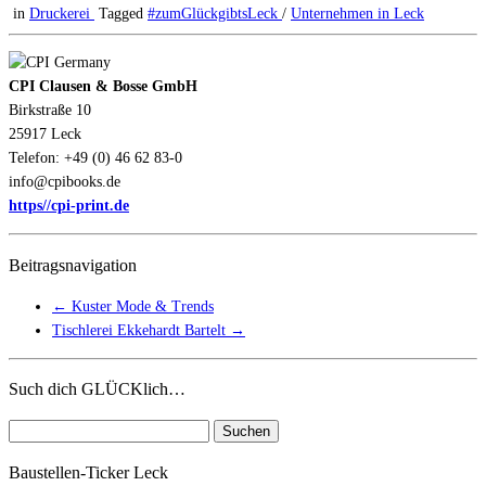
in
Druckerei
Tagged
#zumGlückgibtsLeck
/
Unternehmen in Leck
CPI Clausen & Bosse GmbH
Birkstraße 10
25917 Leck
Telefon: +49 (0) 46 62 83-0
info@cpibooks.de
https//cpi-print.de
Beitragsnavigation
←
Kuster Mode & Trends
Tischlerei Ekkehardt Bartelt
→
Such dich GLÜCKlich…
Suchen
nach:
Baustellen-Ticker Leck