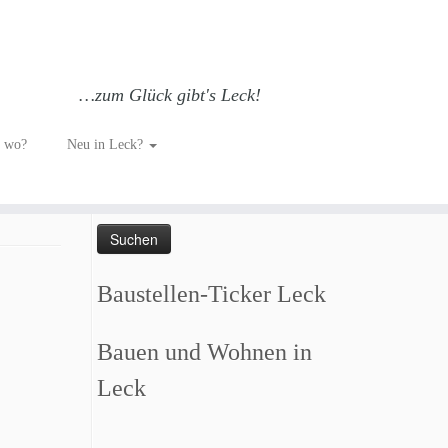
…zum Glück gibt's Leck!
h wo?
Neu in Leck?
Such dich GLÜCKlich…
Suchen
nach:
Baustellen-Ticker Leck
Bauen und Wohnen in
Leck