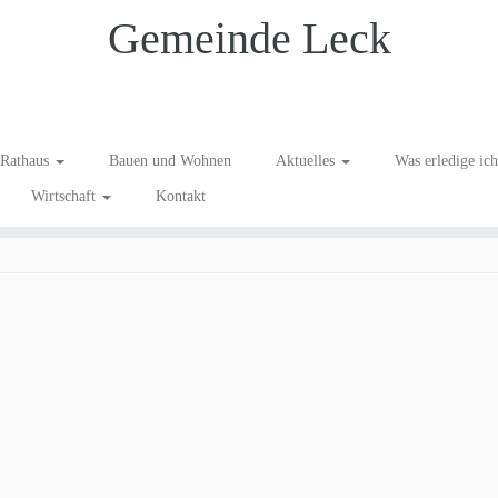
Gemeinde Leck
z, OV Leck
Rathaus
Bauen und Wohnen
Aktuelles
Was erledige ic
Wirtschaft
Kontakt
nder & Jugend
/
Seniorinnen & Senioren
/
Vereine