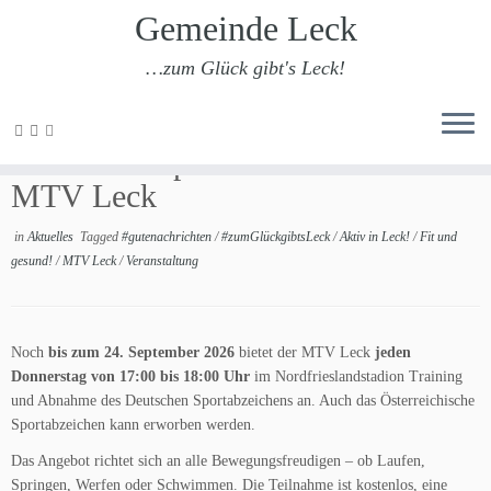
Gemeinde Leck
…zum Glück gibt's Leck!
Zum
Inhalt
Deutsches Sportabzeichen beim
springen
MTV Leck
in
Aktuelles
Tagged
#gutenachrichten
/
#zumGlückgibtsLeck
/
Aktiv in Leck!
/
Fit und
gesund!
/
MTV Leck
/
Veranstaltung
Noch
bis zum 24. September 2026
bietet der MTV Leck
jeden
Donnerstag von 17:00 bis 18:00 Uhr
im Nordfrieslandstadion Training
und Abnahme des Deutschen Sportabzeichens an. Auch das Österreichische
Sportabzeichen kann erworben werden.
Das Angebot richtet sich an alle Bewegungsfreudigen – ob Laufen,
Springen, Werfen oder Schwimmen. Die Teilnahme ist kostenlos, eine