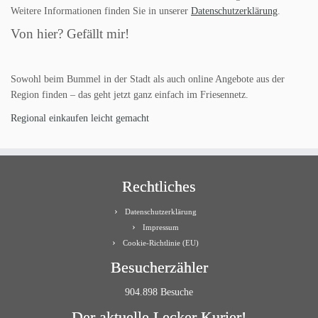
Weitere Informationen finden Sie in unserer
Datenschutzerklärung
.
Von hier? Gefällt mir!
Sowohl beim Bummel in der Stadt als auch online Angebote aus der
Region finden – das geht jetzt ganz einfach im Friesennetz.
Regional einkaufen leicht gemacht
Rechtliches
Datenschutzerklärung
Impressum
Cookie-Richtlinie (EU)
Besucherzähler
904.898 Besuche
Der aktuelle Lecker Kurier!