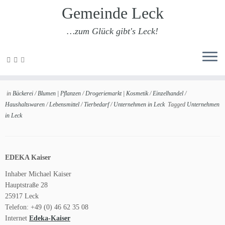
Gemeinde Leck
…zum Glück gibt's Leck!
Zum
Inhalt
EDEKA Kaiser
springen
in
Bäckerei
/
Blumen | Pflanzen
/
Drogeriemarkt | Kosmetik
/
Einzelhandel
/
Haushaltswaren
/
Lebensmittel
/
Tierbedarf
/
Unternehmen in Leck
Tagged
Unternehmen
in Leck
EDEKA Kaiser
Inhaber Michael Kaiser
Hauptstraße 28
25917 Leck
Telefon: +49 (0) 46 62 35 08
Internet
Edeka-Kaiser