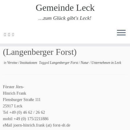
Gemeinde Leck
…zum Glück gibt's Leck!
Zum
Inhalt
Försterei Südtondern
springen
(Langenberger Forst)
in
Vereine / Institutionen
Tagged
Langenberger Forst
/
Natur
/
Unternehmen in Leck
Förster Jörn-
Hinrich Frank
Flensburger Straße 111
25917 Leck
Tel +49 (0) 46 62 / 26 62
mobil +49 (0) 175/2211886
eMail joern-hinrich.frank (at) forst-sh.de