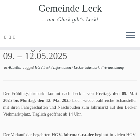
Gemeinde Leck
…zum Glück gibt's Leck!
Zum
Inhalt
Frühlingsjahrmarkt in Leck vom
springen
09. – 12.05.2025
in
Aktuelles
Tagged
HGV Leck
/
Information
/
Lecker Jahrmarkt
/
Veranstaltung
Der Frühlingsjahrmarkt kommt nach Leck – von
Freitag, den 09. Mai
2025 bis Montag, den 12. Mai 2025
laden wieder zahlreiche Schausteller
mit ihren Fahrgeschäften und Naschibuden zum Jahrmarkt auf den Lecker
Viehmarktplatz. Täglich geöffnet ab 14 Uhr.
Der Verkauf der begehrten
HGV-Jahrmarktstaler
beginnt in vielen HGV-