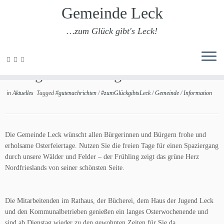
Gemeinde Leck
…zum Glück gibt's Leck!
Zum
Inhalt
Gesegnete Ostertage
springen
in
Aktuelles
Tagged
#gutenachrichten
/
#zumGlückgibtsLeck
/
Gemeinde
/
Information
Die Gemeinde Leck wünscht allen Bürgerinnen und Bürgern frohe und
erholsame Osterfeiertage. Nutzen Sie die freien Tage für einen Spaziergang
durch unsere Wälder und Felder – der Frühling zeigt das grüne Herz
Nordfrieslands von seiner schönsten Seite.
Die Mitarbeitenden im Rathaus, der Bücherei, dem Haus der Jugend Leck
und den Kommunalbetrieben genießen ein langes Osterwochenende und
sind ab Dienstag wieder zu den gewohnten Zeiten für Sie da.