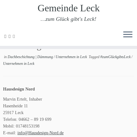
Gemeinde Leck
…zum Glück gibt's Leck!
Zum
Inhalt
Hausdesign Nord
springen
in
Dachbeschichtung | Dämmung
/
Unternehmen in Leck
Tagged
#zumGlückgibtsLeck
/
Unternehmen in Leck
Hausdesign Nord
Marvin Ertelt, Inhaber
Hasenheide 11
25917 Leck
Telefon: 04662 – 89 19 699
Mobil: 01748153198
E-mail:
info@Hausdesign-Nord.de