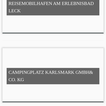
REISEMOBILHAFEN AM ERLEBNISBAD
LECK
CAMPINGPLATZ KARLSMARK GMBH&
CO. KG