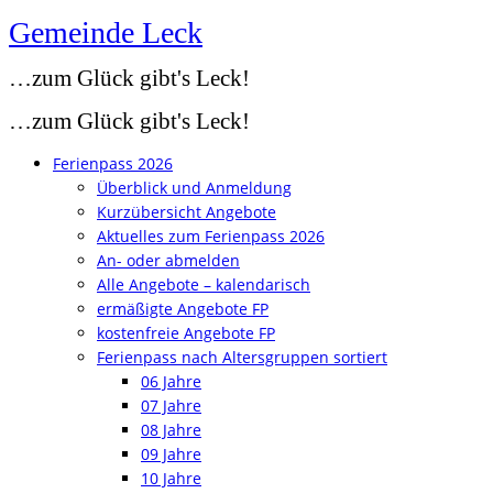
Gemeinde Leck
Zum
Inhalt
…zum Glück gibt's Leck!
springen
…zum Glück gibt's Leck!
Ferienpass 2026
Überblick und Anmeldung
Kurzübersicht Angebote
Aktuelles zum Ferienpass 2026
An- oder abmelden
Alle Angebote – kalendarisch
ermäßigte Angebote FP
kostenfreie Angebote FP
Ferienpass nach Altersgruppen sortiert
06 Jahre
07 Jahre
08 Jahre
09 Jahre
10 Jahre