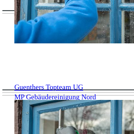
Alle Unternehmen in Leck
Hier finden Sie alle Unternehmen in oder mit Bezug zur Ge
Guenthers Topteam UG
MP Gebäudereinigung Nord
Guenthers Topteam UG Gebäude-, Fenster- und Teppichreini
MP Gebäudereinigung Nord Inhaber: Marco Petersen Birkenw