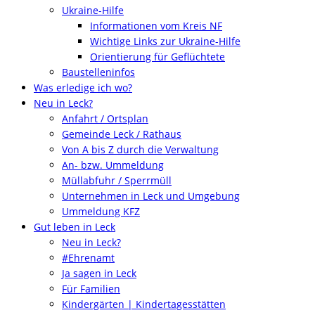
Ukraine-Hilfe
Informationen vom Kreis NF
Wichtige Links zur Ukraine-Hilfe
Orientierung für Geflüchtete
Baustelleninfos
Was erledige ich wo?
Neu in Leck?
Anfahrt / Ortsplan
Gemeinde Leck / Rathaus
Von A bis Z durch die Verwaltung
An- bzw. Ummeldung
Müllabfuhr / Sperrmüll
Unternehmen in Leck und Umgebung
Ummeldung KFZ
Gut leben in Leck
Neu in Leck?
#Ehrenamt
Ja sagen in Leck
Für Familien
Kindergärten | Kindertagesstätten