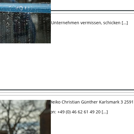
meinde Leck. Falls Sie ein Unternehmen vermissen, schicken […]
gung Geschäftsführer: Heiko Christian Günther Karlsmark 3 25917 
eg 38 25917 Leck Telefon: +49 (0) 46 62 61 49 20 […]