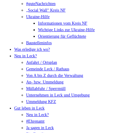
#guteNachrichten
„Social Wall“ Kreis NF
Ukraine-Hilfe
Informationen vom Kreis NF
Wichtige Links zur Ukraine-Hilfe
Orientierung für Geflüchtete
Baustelleninfos
Was erledige ich wo?
Neu in Leck?
Anfahrt / Ortsplan
Gemeinde Leck / Rathaus
Von A bis Z durch die Verwaltung
An- bzw. Ummeldung
Müllabfuhr / Sperrmüll
Unternehmen in Leck und Umgebung
Ummeldung KFZ
Gut leben in Leck
Neu in Leck?
#Ehrenamt
Ja sagen in Leck