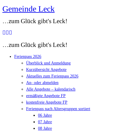
Gemeinde Leck
Zum
Inhalt
…zum Glück gibt's Leck!
springen
…zum Glück gibt's Leck!
Ferienpass 2026
Überblick und Anmeldung
Kurzübersicht Angebote
Aktuelles zum Ferienpass 2026
An- oder abmelden
Alle Angebote – kalendarisch
ermäßigte Angebote FP
kostenfreie Angebote FP
Ferienpass nach Altersgruppen sortiert
06 Jahre
07 Jahre
08 Jahre