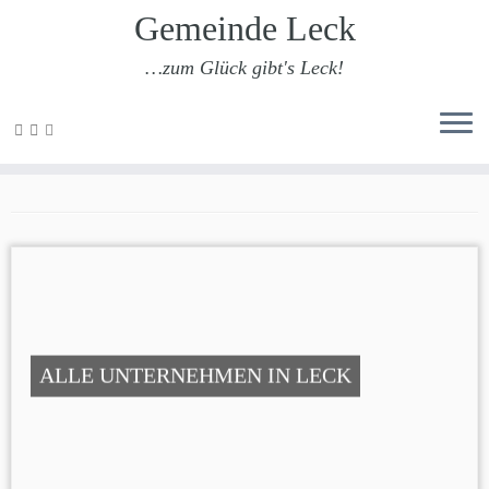
Gemeinde Leck
…zum Glück gibt's Leck!
Zum
Inhalt
Wohnen im Alter
springen
ALLE UNTERNEHMEN IN LECK