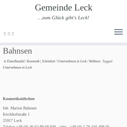
Gemeinde Leck
…zum Glück gibt's Leck!
Zum
Inhalt
Kosmetikstübchen Marion
springen
Bahnsen
in
Einzelhandel
/
Kosmetik | Schönheit
/
Unternehmen in Leck
/
Wellness
Tagged
Unternehmen in Leck
Kosmetikstübchen
Inh. Marion Bahnsen
Kirchhofstraße 1
25917 Leck
Telefon +49 (0) 46 62 89 68 940 oder +49 (0) 1 76 416 409 56