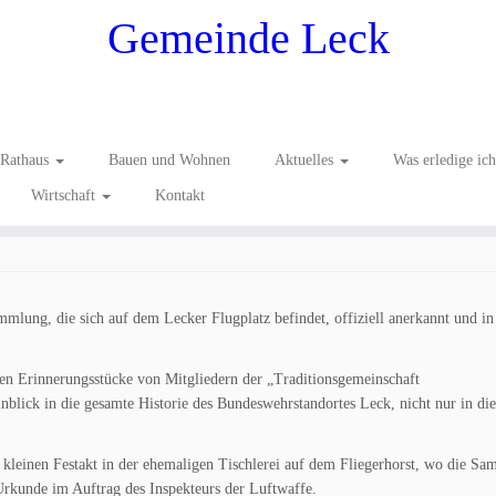
Gemeinde Leck
Rathaus
Bauen und Wohnen
Aktuelles
Was erledige ic
Wirtschaft
Kontakt
ourismus
/
Tradition
/
Vereine
ammlung, die sich auf dem Lecker Flugplatz befindet, offiziell anerkannt und in
gen Erinnerungsstücke von Mitgliedern der „Traditionsgemeinschaft
blick in die gesamte Historie des Bundeswehrstandortes Leck, nicht nur in die
leinen Festakt in der ehemaligen Tischlerei auf dem Fliegerhorst, wo die S
 Urkunde im Auftrag des Inspekteurs der Luftwaffe.