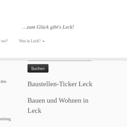
…zum Glück gibt's Leck!
h wo?
Neu in Leck?
Such dich GLÜCKlich…
Suchen
nach:
 den
Baustellen-Ticker Leck
Bauen und Wohnen in
Leck
ammlung