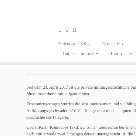
Zum
Inhalt
Leck hat ein Museum!
Ferienpass 2026
Gemeinde
springen
Gut leben in Leck
Tourismus
in
Aktuelles
/
Vereine / Institutionen
Tagged
Aktiv in Leck!
/
Bundeswehr
/
T
Seit dem 24. April 2017 ist die private militärgeschichtliche S
Museumsverbund mit aufgenommen.
Zusammengetragen wurden die sehr interessanten und vielfälti
Aufklärungsgeschwader 52 e.V.“. Sie geben aber einen guten Ein
Geschichte der Fliegerei.
Oberst Krah, Komodore TaktLwG 51 „I“ überreichte bei einem k
nach mittlerweile zwei Umzügen derzeit untergebracht ist, die