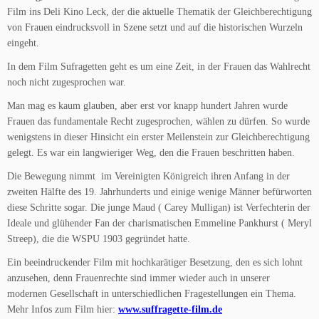
Film ins Deli Kino Leck, der die aktuelle Thematik der Gleichberechtigung
von Frauen eindrucksvoll in Szene setzt und auf die historischen Wurzeln
eingeht.
In dem Film Sufragetten geht es um eine Zeit, in der Frauen das Wahlrecht
noch nicht zugesprochen war.
Man mag es kaum glauben, aber erst vor knapp hundert Jahren wurde
Frauen das fundamentale Recht zugesprochen, wählen zu dürfen. So wurde
wenigstens in dieser Hinsicht ein erster Meilenstein zur Gleichberechtigung
gelegt. Es war ein langwieriger Weg, den die Frauen beschritten haben.
Die Bewegung nimmt im Vereinigten Königreich ihren Anfang in der
zweiten Hälfte des 19. Jahrhunderts und einige wenige Männer befürworten
diese Schritte sogar. Die junge Maud ( Carey Mulligan) ist Verfechterin der
Ideale und glühender Fan der charismatischen Emmeline Pankhurst ( Meryl
Streep), die die WSPU 1903 gegründet hatte.
Ein beeindruckender Film mit hochkarätiger Besetzung, den es sich lohnt
anzusehen, denn Frauenrechte sind immer wieder auch in unserer
modernen Gesellschaft in unterschiedlichen Fragestellungen ein Thema.
Mehr Infos zum Film hier:
www.suffragette-film.de