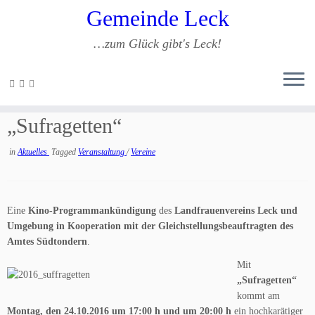
Gemeinde Leck
…zum Glück gibt's Leck!
Zum
Inhalt
Mal wieder ins Kino… Kinoabend
springen
„Sufragetten“
in
Aktuelles
Tagged
Veranstaltung
/
Vereine
Eine
Kino-Programmankündigung
des
Landfrauenvereins Leck und
Umgebung in Kooperation mit der Gleichstellungsbeauftragten des
Amtes Südtondern
.
Mit
„Sufragetten“
kommt am
Montag, den 24.10.2016 um 17:00 h und um 20:00 h
ein hochkarätiger