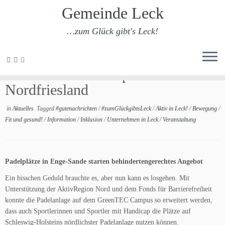
Gemeinde Leck
…zum Glück gibt's Leck!
Zum
Inhalt
Neuer Inklusions-Sport in
springen
Nordfriesland
in
Aktuelles
Tagged
#gutenachrichten
/
#zumGlückgibtsLeck
/
Aktiv in Leck!
/
Bewegung
/
Fit und gesund!
/
Information
/
Inklusion
/
Unternehmen in Leck
/
Veranstaltung
Padelplätze in Enge-Sande starten behindertengerechtes Angebot
Ein bisschen Geduld brauchte es, aber nun kann es losgehen. Mit
Unterstützung der AktivRegion Nord und dem Fonds für Barrierefreiheit
konnte die Padelanlage auf dem GreenTEC Campus so erweitert werden,
dass auch Sportlerinnen und Sportler mit Handicap die Plätze auf
Schleswig-Holsteins nördlichster Padelanlage nutzen können.