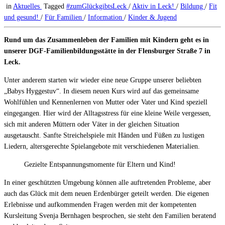
in
Aktuelles
Tagged
#zumGlückgibtsLeck
/
Aktiv in Leck!
/
Bildung
/
Fit
und gesund!
/
Für Familien
/
Information
/
Kinder & Jugend
Rund um das Zusammenleben der Familien mit Kindern geht es in
unserer DGF-Familienbildungsstätte in der Flensburger Straße 7 in
Leck.
Unter anderem starten wir wieder eine neue Gruppe unserer beliebten
„Babys Hyggestuv“. In diesem neuen Kurs wird auf das gemeinsame
Wohlfühlen und Kennenlernen von Mutter oder Vater und Kind speziell
eingegangen. Hier wird der Alltagsstress für eine kleine Weile vergessen,
sich mit anderen Müttern oder Väter in der gleichen Situation
ausgetauscht. Sanfte Streichelspiele mit Händen und Füßen zu lustigen
Liedern, altersgerechte Spielangebote mit verschiedenen Materialien.
Gezielte Entspannungsmomente für Eltern und Kind!
In einer geschützten Umgebung können alle auftretenden Probleme, aber
auch das Glück mit dem neuen Erdenbürger geteilt werden. Die eigenen
Erlebnisse und aufkommenden Fragen werden mit der kompetenten
Kursleitung Svenja Bernhagen besprochen, sie steht den Familien beratend