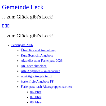
Gemeinde Leck
Zum
Inhalt
…zum Glück gibt's Leck!
springen
…zum Glück gibt's Leck!
Ferienpass 2026
Überblick und Anmeldung
Kurzübersicht Angebote
Aktuelles zum Ferienpass 2026
An- oder abmelden
Alle Angebote – kalendarisch
ermäßigte Angebote FP
kostenfreie Angebote FP
Ferienpass nach Altersgruppen sortiert
06 Jahre
07 Jahre
08 Jahre