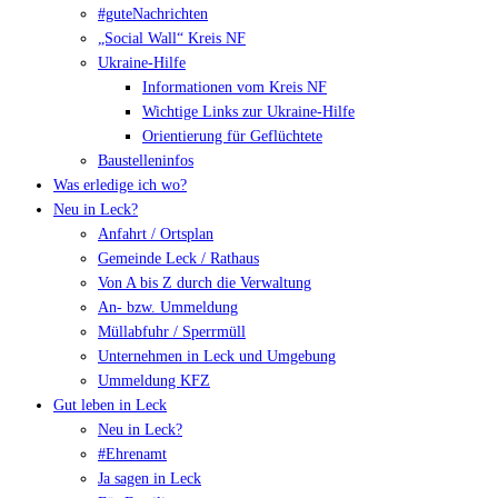
#guteNachrichten
„Social Wall“ Kreis NF
Ukraine-Hilfe
Informationen vom Kreis NF
Wichtige Links zur Ukraine-Hilfe
Orientierung für Geflüchtete
Baustelleninfos
Was erledige ich wo?
Neu in Leck?
Anfahrt / Ortsplan
Gemeinde Leck / Rathaus
Von A bis Z durch die Verwaltung
An- bzw. Ummeldung
Müllabfuhr / Sperrmüll
Unternehmen in Leck und Umgebung
Ummeldung KFZ
Gut leben in Leck
Neu in Leck?
#Ehrenamt
Ja sagen in Leck