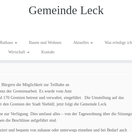
Gemeinde Leck
 jetzt nur noch im „RIS“
Rathaus
Bauen und Wohnen
Aktuelles
Was erledige ic
Wirtschaft
Kontakt
ermeister
/
Bürgervorsteher
/
Gemeinde
/
Gemeindevertretung
/
Information
 Bürgern die Möglichkeit zur Teilhabe an
arenz der Gremienarbeit. Es wurde vom Amt
170 Gremien betreut und verwaltet, eingeführt. Die Umstellung auf das
it den Gremien der Stadt Niebüll; jetzt folgt die Gemeinde Leck.
e zur Verfügung. Dies umfasst alles – von der Tagesordnung über die Sitzung
nen die Beschlüsse aufgeführt sind.
iziert und bequem von zuhause oder unterwegs einsehen und bei Bedarf auch