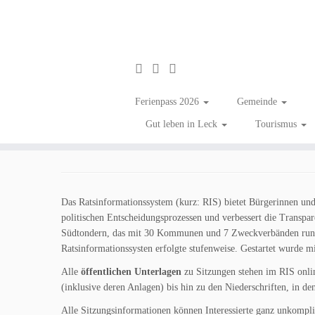
Zum
Inhalt
Sitzungseinladungen ab
Ferienpass 2026
Gemeinde
springen
Gut leben in Leck
Tourismus
in
Sitzungstermine
Tagged
#gutenachrichten
/
#zumGlückgibtsLeck
/
Bürg
Das Ratsinformationssystem (kurz: RIS) bietet Bürgerinnen und
politischen Entscheidungsprozessen und verbessert die Transp
Südtondern, das mit 30 Kommunen und 7 Zweckverbänden rund 
Ratsinformationssysten erfolgte stufenweise. Gestartet wurde m
Alle
öffentlichen Unterlagen
zu Sitzungen stehen im RIS onlin
(inklusive deren Anlagen) bis hin zu den Niederschriften, in de
Alle Sitzungsinformationen können Interessierte ganz unkompl