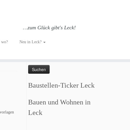
…zum Glück gibt's Leck!
h wo?
Neu in Leck?
Such dich GLÜCKlich…
Suchen
nach:
Baustellen-Ticker Leck
Bauen und Wohnen in
Leck
svorlagen