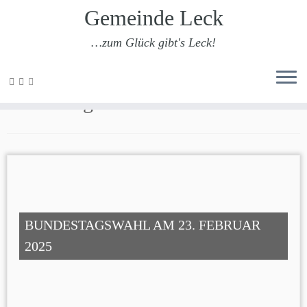
Gemeinde Leck
…zum Glück gibt's Leck!
Zum
Inhalt
Bundestagswahl 2025
springen
BUNDESTAGSWAHL AM 23. FEBRUAR
2025