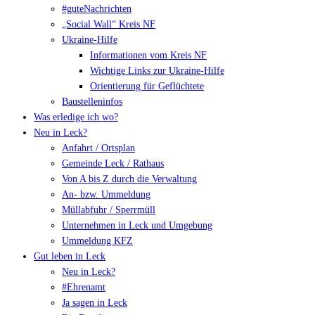
#guteNachrichten
„Social Wall“ Kreis NF
Ukraine-Hilfe
Informationen vom Kreis NF
Wichtige Links zur Ukraine-Hilfe
Orientierung für Geflüchtete
Baustelleninfos
Was erledige ich wo?
Neu in Leck?
Anfahrt / Ortsplan
Gemeinde Leck / Rathaus
Von A bis Z durch die Verwaltung
An- bzw. Ummeldung
Müllabfuhr / Sperrmüll
Unternehmen in Leck und Umgebung
Ummeldung KFZ
Gut leben in Leck
Neu in Leck?
#Ehrenamt
Ja sagen in Leck