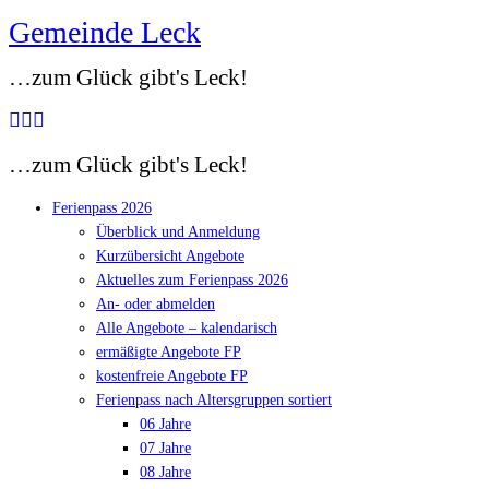
Gemeinde Leck
Zum
Inhalt
…zum Glück gibt's Leck!
springen
…zum Glück gibt's Leck!
Ferienpass 2026
Überblick und Anmeldung
Kurzübersicht Angebote
Aktuelles zum Ferienpass 2026
An- oder abmelden
Alle Angebote – kalendarisch
ermäßigte Angebote FP
kostenfreie Angebote FP
Ferienpass nach Altersgruppen sortiert
06 Jahre
07 Jahre
08 Jahre