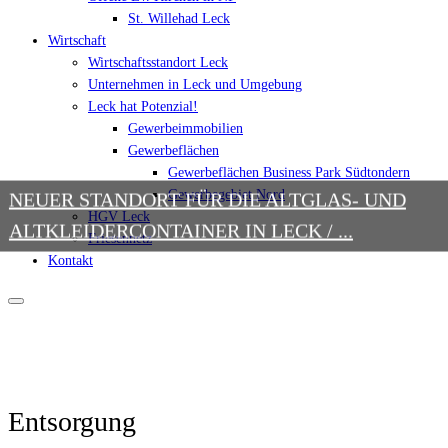
St. Willehad Leck
Wirtschaft
Wirtschaftsstandort Leck
Unternehmen in Leck und Umgebung
Leck hat Potenzial!
Gewerbeimmobilien
Gewerbeflächen
Gewerbeflächen Business Park Südtondern
Gewerbegebiet Nord
NEUER STANDORT FÜR DIE ALTGLAS- UND
HGV Leck
ALTKLEIDERCONTAINER IN LECK / ...
Friesennetz
Kontakt
Entsorgung