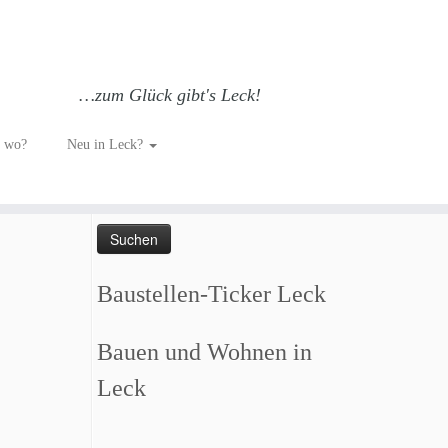
…zum Glück gibt's Leck!
h wo?
Neu in Leck?
Such dich GLÜCKlich…
Suchen
nach:
Baustellen-Ticker Leck
Bauen und Wohnen in
Leck