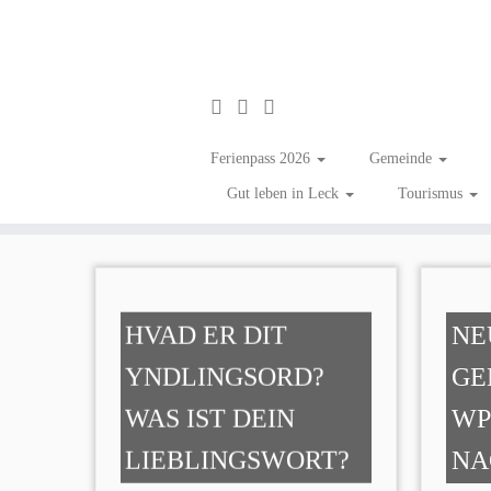
Zum
Inhalt
Grenzland
Ferienpass 2026
Gemeinde
springen
Gut leben in Leck
Tourismus
HVAD ER DIT
NE
YNDLINGSORD?
GE
WAS IST DEIN
WP
LIEBLINGSWORT?
NA