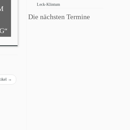
Leck-Klintum
M
Die nächsten Termine
G“
tikel
→