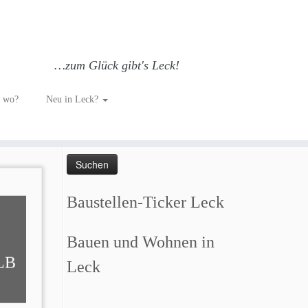
…zum Glück gibt's Leck!
h wo?
Neu in Leck?
Such dich GLÜCKlich…
Suchen
nach:
Baustellen-Ticker Leck
Bauen und Wohnen in
LB
Leck