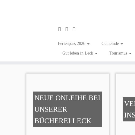
Zum
Inhalt
Seniorinnen & Seniore
Ferienpass 2026
Gemeinde
springen
Gut leben in Leck
Tourismus
NEUE ONLEIHE BEI
VE
UNSERER
IN
BÜCHEREI LECK