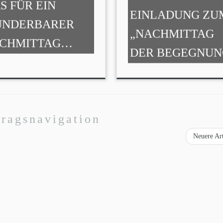
S FÜR EIN
EINLADUNG ZU
NDERBARER
„NACHMITTAG
CHMITTAG…
DER BEGEGNUN
tragsnavigation
Neuere Ar