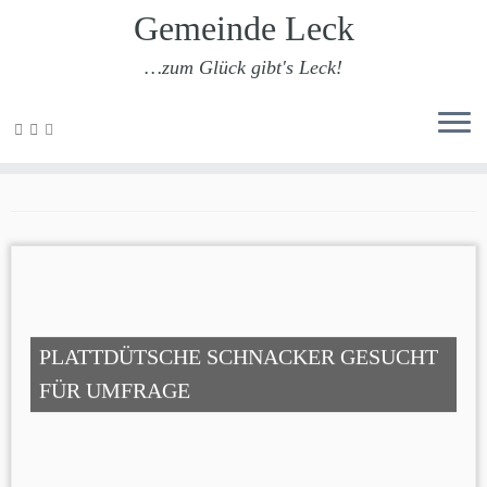
Gemeinde Leck
…zum Glück gibt's Leck!
Zum
Inhalt
Zentrum für Niederdeutsch
springen
PLATTDÜTSCHE SCHNACKER GESUCHT
FÜR UMFRAGE