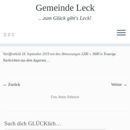
Gemeinde Leck
…zum Glück gibt's Leck!
Zum
Inhalt
Buche Anton 2
springen
Veröffentlicht
18. September 2019
mit den Abmessungen
1200 × 1600
in
Traurige
Nachrichten aus dem Augarten…
.
← Zurück
Weiter →
Foto Anton Nahnsen
Such dich GLÜCKlich…