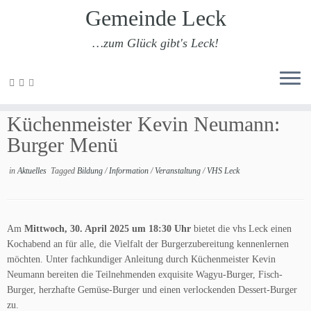
Gemeinde Leck
…zum Glück gibt's Leck!
Zum
Inhalt
vhs Leck: Kochabend mit
springen
Küchenmeister Kevin Neumann:
Burger Menü
in
Aktuelles
Tagged
Bildung
/
Information
/
Veranstaltung
/
VHS Leck
Am
Mittwoch, 30. April 2025 um 18:30 Uhr
bietet die vhs Leck einen
Kochabend an für alle, die Vielfalt der Burgerzubereitung kennenlernen
möchten. Unter fachkundiger Anleitung durch Küchenmeister Kevin
Neumann bereiten die Teilnehmenden exquisite Wagyu-Burger, Fisch-
Burger, herzhafte Gemüse-Burger und einen verlockenden Dessert-Burger
zu.