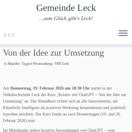
Gemeinde Leck
…zum Glück gibt's Leck!
Zum
Inhalt
vhs Leck: Kreativ mit ChatGPT –
springen
Von der Idee zur Umsetzung
in
Aktuelles
Tagged
Veranstaltung
/
VHS Leck
Am
Donnerstag, 19. Februar 2026 um 18:30 Uhr
startet in der
Volkshochschule Leck der Kurs „Kreativ mit ChatGPT – Von der Idee zur
Umsetzung“ an. Der Abendkurs richtet sich an alle Interessierten, die
Künstliche Intelligenz als kreatives Werkzeug kennenlernen und praktisch
erproben möchten. Der Kurs findet an zwei Donnerstagen (19. und 26.
Februar 2026) statt.
Im Mittelpunkt stehen kreative Anwendungen von ChatGPT – vom