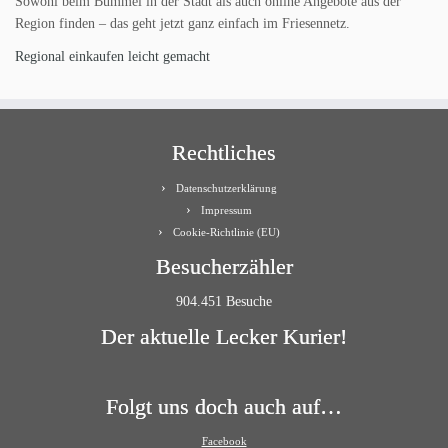
Sowohl beim Bummel in der Stadt als auch online Angebote aus der
Region finden – das geht jetzt ganz einfach im Friesennetz.
Regional einkaufen leicht gemacht
Rechtliches
Datenschutzerklärung
Impressum
Cookie-Richtlinie (EU)
Besucherzähler
904.451 Besuche
Der aktuelle Lecker Kurier!
Folgt uns doch auch auf…
Facebook