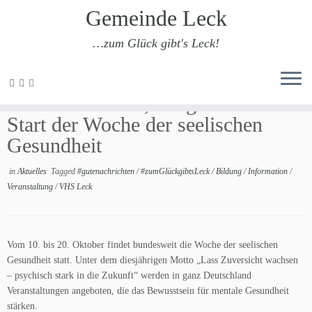
Gemeinde Leck
…zum Glück gibt's Leck!
Zum
Inhalt
vhs Leck: Kurse, die guttun – zum
springen
Start der Woche der seelischen
Gesundheit
in
Aktuelles
Tagged
#gutenachrichten
/
#zumGlückgibtsLeck
/
Bildung
/
Information
/
Veranstaltung
/
VHS Leck
Vom 10. bis 20. Oktober findet bundesweit die Woche der seelischen
Gesundheit statt. Unter dem diesjährigen Motto „Lass Zuversicht wachsen
– psychisch stark in die Zukunft“ werden in ganz Deutschland
Veranstaltungen angeboten, die das Bewusstsein für mentale Gesundheit
stärken.