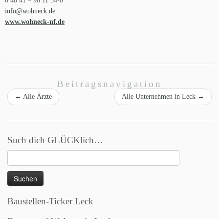
0 48 41 – 98 11 54-0
info@wohneck.de
www.wohneck-nf.de
Beitragsnavigation
←
Alle Ärzte
Alle Unternehmen in Leck
→
Such dich GLÜCKlich…
Suchen
nach:
Baustellen-Ticker Leck