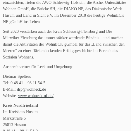
einzurichten, riefen die AWO Schleswig-Holstein, die Arche, Unterstütztes
Wohnen GmbH, die Brücke SH, die DIAKO NF, das Diakonische Werk
Husum und Land in Sicht e.V. im Dezember 2018 die heutige WohnECK
NF gGmbH ins Leben.
Seit 2020 verstärken auch der Kreis Schleswig-Flensburg und Die
Mürwiker Flensburg das immer stärker werdende Bündnis – und machen
damit die Aktivitäten der WohnECK gGmbH für das „Land zwischen den
Meeren“ zu einer flächendeckenden Erfolgsgeschichte im Bereich des
Sozialen Wohnens.
Ansprechpartner für Leck und Umgebung:
Dietmar Spelters
Tel: 0 48 41 – 98 11 54-5
E-Mail:
dsp@wohneck.de
Website:
www.wohneck-nf.de/
Kreis Nordfriesland
Im Kreishaus Husum
Marktstraße 6
25813 Husum