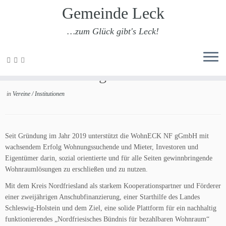
Gemeinde Leck
…zum Glück gibt's Leck!
Zum
Inhalt
WohnECK NF gGmbH
springen
in
Vereine / Institutionen
Seit Gründung im Jahr 2019 unterstützt die WohnECK NF gGmbH mit
wachsendem Erfolg Wohnungssuchende und Mieter, Investoren und
Eigentümer darin, sozial orientierte und für alle Seiten gewinnbringende
Wohnraumlösungen zu erschließen und zu nutzen.
Mit dem Kreis Nordfriesland als starkem Kooperationspartner und Förderer
einer zweijährigen Anschubfinanzierung, einer Starthilfe des Landes
Schleswig-Holstein und dem Ziel, eine solide Plattform für ein nachhaltig
funktionierendes „Nordfriesisches Bündnis für bezahlbaren Wohnraum“