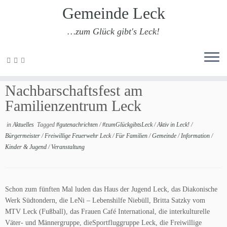
Gemeinde Leck
…zum Glück gibt's Leck!
Zum
Inhalt
Zum fünften Mal:
springen
Nachbarschaftsfest am
Familienzentrum Leck
in
Aktuelles
Tagged
#gutenachrichten
/
#zumGlückgibtsLeck
/
Aktiv in Leck!
/
Bürgermeister
/
Freiwillige Feuerwehr Leck
/
Für Familien
/
Gemeinde
/
Information
/
Kinder & Jugend
/
Veranstaltung
Schon zum fünften Mal luden das Haus der Jugend Leck, das Diakonische
Werk Südtondern, die LeNi – Lebenshilfe Niebüll, Britta Satzky vom
MTV Leck (Fußball), das Frauen Café International, die interkulturelle
Väter- und Männergruppe, dieSportfluggruppe Leck, die Freiwillige