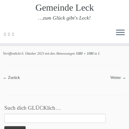
Gemeinde Leck
…zum Glück gibt's Leck!
Zum
Inhalt
1
springen
Veröffentlicht
6. Oktober 2023
mit den Abmessungen
1080 × 1080
in
1
.
← Zurück
Weiter →
Such dich GLÜCKlich…
Suchen
nach: