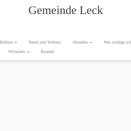
Gemeinde Leck
rtfischern 400 px
Rathaus
Bauen und Wohnen
Aktuelles
Was erledige ic
Wirtschaft
Kontakt
ngeln mit den Sportfischern 400 px
.