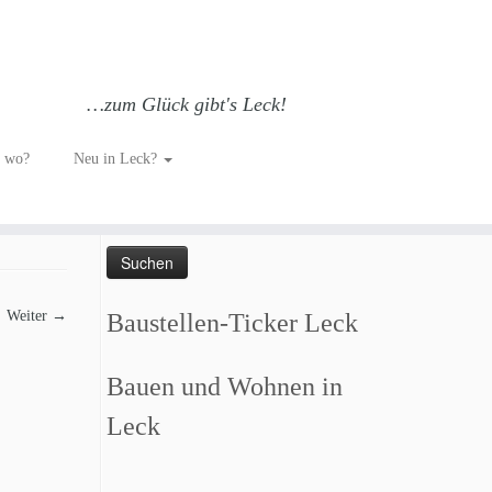
…zum Glück gibt's Leck!
h wo?
Neu in Leck?
Such dich GLÜCKlich…
Suchen
nach:
Weiter →
Baustellen-Ticker Leck
Bauen und Wohnen in
Leck