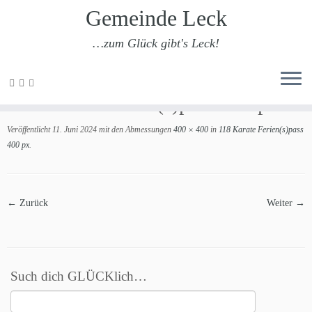
Gemeinde Leck
…zum Glück gibt's Leck!
Zum
Inhalt
118 Karate Ferien(s)pass 400 px
springen
Veröffentlicht
11. Juni 2024
mit den Abmessungen
400 × 400
in
118 Karate Ferien(s)pass
400 px
.
← Zurück
Weiter →
Such dich GLÜCKlich…
Suchen