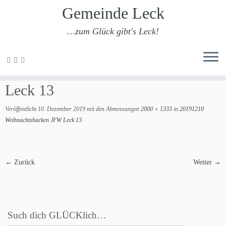
Gemeinde Leck
…zum Glück gibt's Leck!
Zum
Inhalt
20191210 Weihnachtsbacken JFW
springen
Leck 13
Veröffentlicht
10. Dezember 2019
mit den Abmessungen
2000 × 1333
in
20191210
Weihnachtsbacken JFW Leck 13
.
← Zurück
Weiter →
Such dich GLÜCKlich…