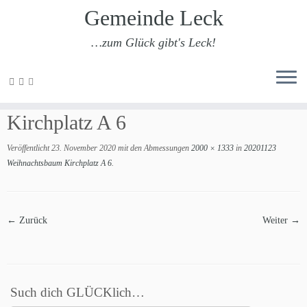
Gemeinde Leck
…zum Glück gibt's Leck!
Zum
Inhalt
20201123 Weihnachtsbaum
springen
Kirchplatz A 6
Veröffentlicht
23. November 2020
mit den Abmessungen
2000 × 1333
in
20201123
Weihnachtsbaum Kirchplatz A 6
.
← Zurück
Weiter →
Such dich GLÜCKlich…