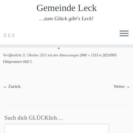
Gemeinde Leck
…zum Glück gibt's Leck!
Zum
Inhalt
20210903 Filmpremiere HdJ 1
springen
Veröffentlicht
11. Oktober 2021
mit den Abmessungen
2000 × 1333
in
20210903
Filmpremiere HdJ 1
.
← Zurück
Weiter →
Such dich GLÜCKlich…
Suchen