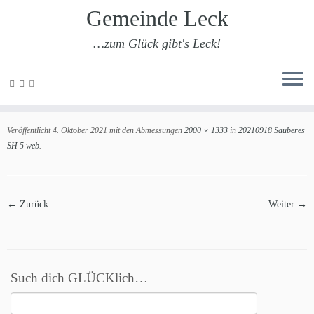
Gemeinde Leck
…zum Glück gibt's Leck!
Zum
Inhalt
20210918 Sauberes SH 5 web
springen
Veröffentlicht
4. Oktober 2021
mit den Abmessungen
2000 × 1333
in
20210918 Sauberes
SH 5 web
.
← Zurück
Weiter →
Such dich GLÜCKlich…
Suchen