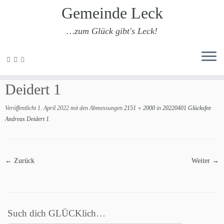
Gemeinde Leck
…zum Glück gibt's Leck!
Zum
Inhalt
20220401 Glücksfee Andreas
springen
Deidert 1
Veröffentlicht
1. April 2022
mit den Abmessungen
2151 × 2000
in
20220401 Glücksfee
Andreas Deidert 1
.
← Zurück
Weiter →
Such dich GLÜCKlich…