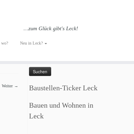
…zum Glück gibt's Leck!
h wo?
Neu in Leck?
Such dich GLÜCKlich…
Suchen
nach:
Weiter →
Baustellen-Ticker Leck
Bauen und Wohnen in
Leck