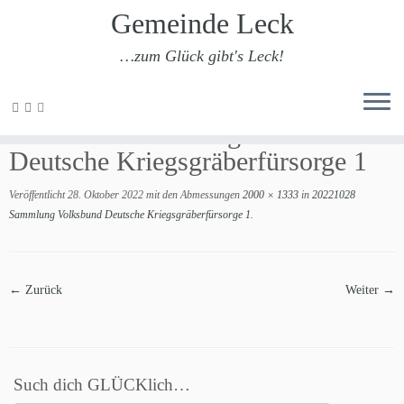
Gemeinde Leck
…zum Glück gibt's Leck!
Zum
Inhalt
20221028 Sammlung Volksbund
springen
Deutsche Kriegsgräberfürsorge 1
Veröffentlicht
28. Oktober 2022
mit den Abmessungen
2000 × 1333
in
20221028
Sammlung Volksbund Deutsche Kriegsgräberfürsorge 1
.
← Zurück
Weiter →
Such dich GLÜCKlich…