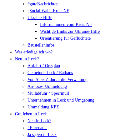
#guteNachrichten
„Social Wall“ Kreis NF
Ukraine-Hilfe
Informationen vom Kreis NF
Wichtige Links zur Ukraine-Hilfe
Orientierung für Geflüchtete
Baustelleninfos
Was erledige ich wo?
Neu in Leck?
Anfahrt / Ortsplan
Gemeinde Leck / Rathaus
Von A bis Z durch die Verwaltung
An- bzw. Ummeldung
Müllabfuhr / Sperrmüll
Unternehmen in Leck und Umgebung
Ummeldung KFZ
Gut leben in Leck
Neu in Leck?
#Ehrenamt
Ja sagen in Leck