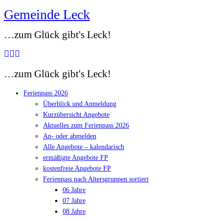
Gemeinde Leck
Zum
Inhalt
…zum Glück gibt's Leck!
springen
…zum Glück gibt's Leck!
Ferienpass 2026
Überblick und Anmeldung
Kurzübersicht Angebote
Aktuelles zum Ferienpass 2026
An- oder abmelden
Alle Angebote – kalendarisch
ermäßigte Angebote FP
kostenfreie Angebote FP
Ferienpass nach Altersgruppen sortiert
06 Jahre
07 Jahre
08 Jahre