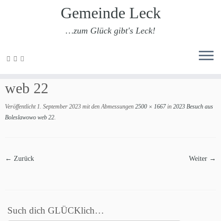
Gemeinde Leck
…zum Glück gibt's Leck!
Zum
Inhalt
2023 Besuch aus Boleslawowo
springen
web 22
Veröffentlicht
1. September 2023
mit den Abmessungen
2500 × 1667
in
2023 Besuch aus
Boleslawowo web 22
.
← Zurück
Weiter →
Such dich GLÜCKlich…