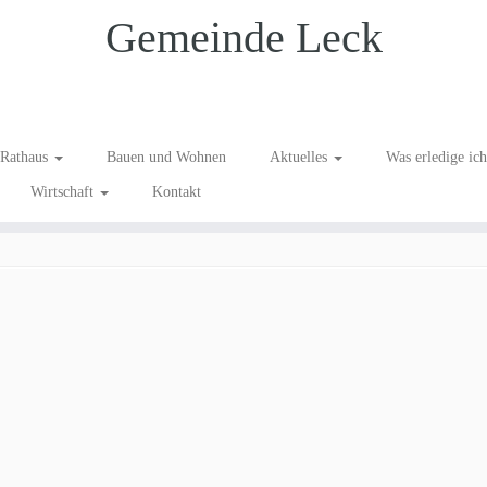
Gemeinde Leck
t GSL rathaus 9
Rathaus
Bauen und Wohnen
Aktuelles
Was erledige ic
Wirtschaft
Kontakt
08 wir sind bunt GSL rathaus 9
.