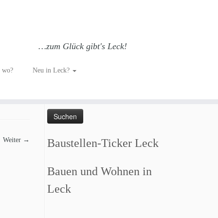
…zum Glück gibt's Leck!
h wo?
Neu in Leck?
Such dich GLÜCKlich…
Suchen
nach:
Weiter →
Baustellen-Ticker Leck
Bauen und Wohnen in
Leck