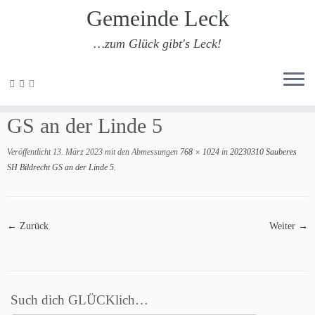
Gemeinde Leck
…zum Glück gibt's Leck!
Zum
Inhalt
20230310 Sauberes SH Bildrecht
springen
GS an der Linde 5
Veröffentlicht
13. März 2023
mit den Abmessungen
768 × 1024
in
20230310 Sauberes
SH Bildrecht GS an der Linde 5
.
← Zurück
Weiter →
Such dich GLÜCKlich…