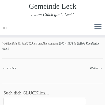
Gemeinde Leck
…zum Glück gibt's Leck!
Zum
Inhalt
202304 Kanaldeckel web 1
springen
Veröffentlicht
10. Juni 2025
mit den Abmessungen
2000 × 1333
in
202304 Kanaldeckel
web 1
.
← Zurück
Weiter →
Such dich GLÜCKlich…
Suchen